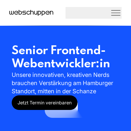
Senior
Frontend-
Webentwickler:in
Unsere
innovativen,
kreativen
Nerds
brauchen
Verstärkung
am
Hamburger
Standort,
mitten
in
der
Schanze
Jetzt Termin vereinbaren