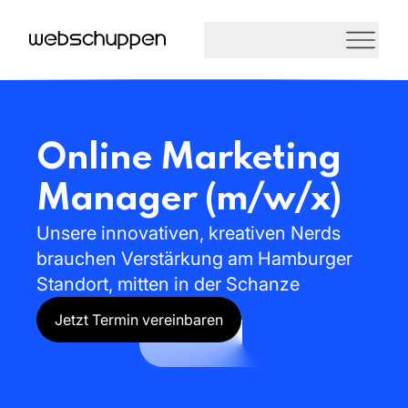
Online
Marketing
Manager
(m/w/x)
Unsere
innovativen,
kreativen
Nerds
brauchen
Verstärkung
am
Hamburger
Standort,
mitten
in
der
Schanze
Jetzt Termin vereinbaren