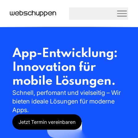
App-Entwicklung:
Innovation
für
mobile
Lösungen.
Schnell,
perfomant
und
vielseitig
–
Wir
bieten
ideale
Lösungen
für
moderne
Apps.
Jetzt Termin vereinbaren