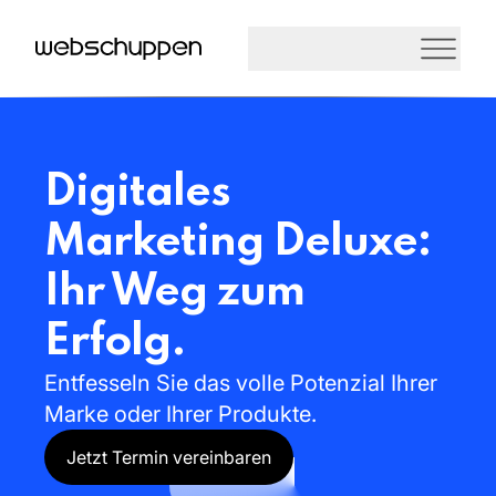
Digitales
Marketing
Deluxe:
Ihr
Weg
zum
Erfolg.
Entfesseln
Sie
das
volle
Potenzial
Ihrer
Marke
oder
Ihrer
Produkte.
Jetzt Termin vereinbaren