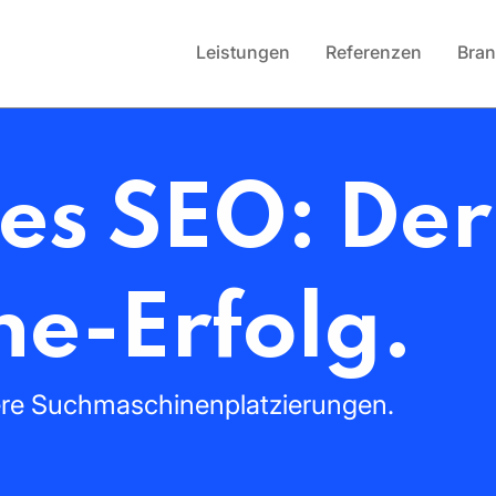
Leistungen
Referenzen
Bra
hes
SEO:
De
ne-Erfolg.
ere
Suchmaschinenplatzierungen.