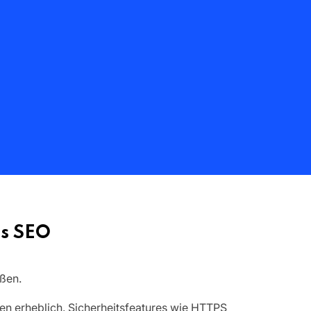
es SEO
ßen.
en erheblich. Sicherheitsfeatures wie HTTPS