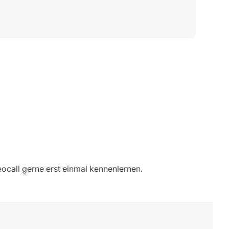
Chri
Acco
eocall gerne erst einmal kennenlernen.