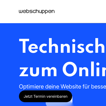
Technisc
zum
Onli
Optimiere
deine
Website
für
bess
Jetzt Termin vereinbaren