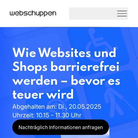
Wie
Websites
und
Shops
barrierefrei
werden
–
bevor
es
teuer
wird
Abgehalten
am:
Di.,
20.05.2025
Uhrzeit:
10.15
-
11.30
Uhr
Nachträglich Informationen anfragen