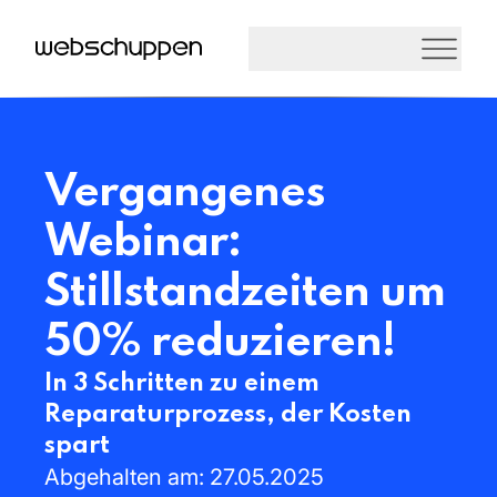
Vergangenes
Webinar:
Stillstandzeiten
um
50%
reduzieren!
In
3
Schritten
zu
einem
Reparaturprozess,
der
Kosten
spart
Abgehalten
am:
27.05.2025